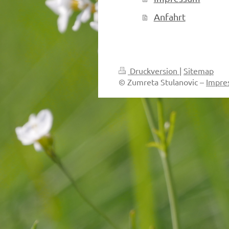
Anfahrt
Druckversion
|
Sitemap
© Zumreta Stulanovic –
Impre